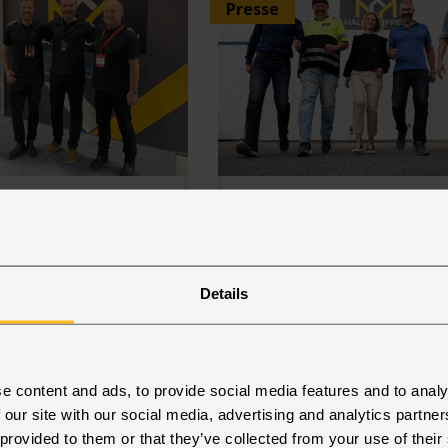
Presse
ruppen
Hallgruppen
 stort i
med flere
and
lokale
Details
ansættelser
, 2021
rekordomsætning i
oktober 15, 2021
sterer
Med stærk
e content and ads, to provide social media features and to analy
en offensivt på
omsætningsvækst og 
 our site with our social media, advertising and analytics partn
markeder.
tilgang af nye opgave
 provided to them or that they’ve collected from your use of their