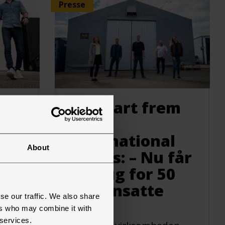
Presse
Fuld fart frem
mod
international
About
succes: – Nu får
vi brug for 50
nye ansatte
se our traffic. We also share
stor
juni 15, 2021
ers who may combine it with
r
 services.