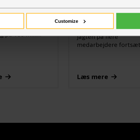
den etablerer sig
planlægger Hallgrupp
et kontor i
nyansættelser i løbet 
med en
året og næste år. Nu 
Customize
g om at nå en
første fem på plads, 
på 100 milli...
jagten på flere
medarbejdere fortsæt.
e
Læs mere