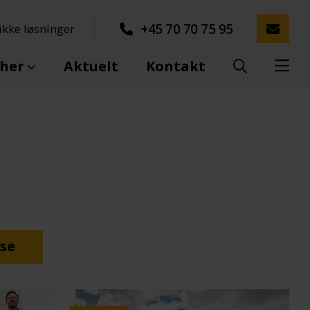
+45 70 70 75 95
kke løsninger
her
Aktuelt
Kontakt
se