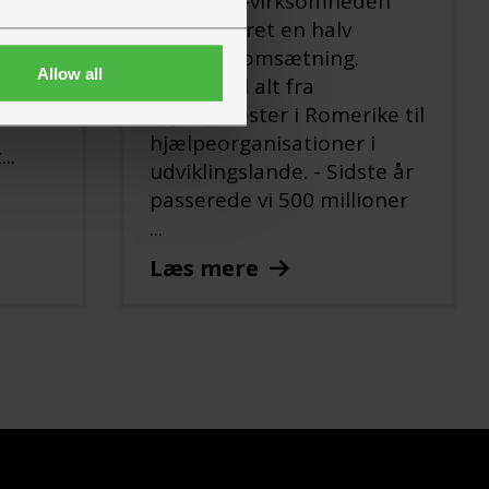
Romeriks-virksomheden
en 50
har passeret en halv
af
milliard i omsætning.
er de
Allow all
Leverer til alt fra
mens
bryllupsfester i Romerike til
hjælpeorganisationer i
..
udviklingslande. - Sidste år
passerede vi 500 millioner
...
Læs mere