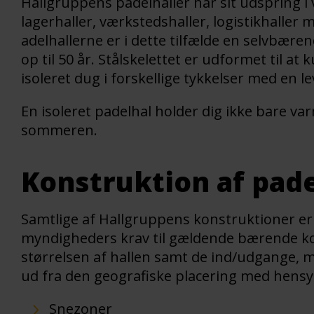
Hallgruppens padelhaller har sit udspring i 
lagerhaller, værkstedshaller, logistikhaller 
adelhallerne er i dette tilfælde en selvbære
op til 50 år. Stålskelettet er udformet til 
isoleret dug i forskellige tykkelser med en lev
En isoleret padelhal holder dig ikke bare v
sommeren.
Konstruktion af pad
Samtlige af Hallgruppens konstruktioner er
myndigheders krav til gældende bærende ko
størrelsen af hallen samt de ind/udgange, 
ud fra den geografiske placering med hensyn
Snezoner