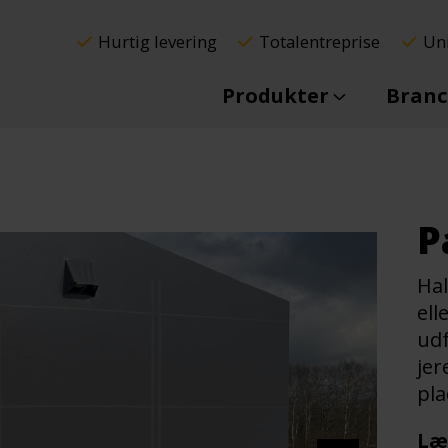
Hurtig levering
Totalentreprise
Uni
Produkter
Branc
P
Hal
ell
udf
jer
pla
Læ