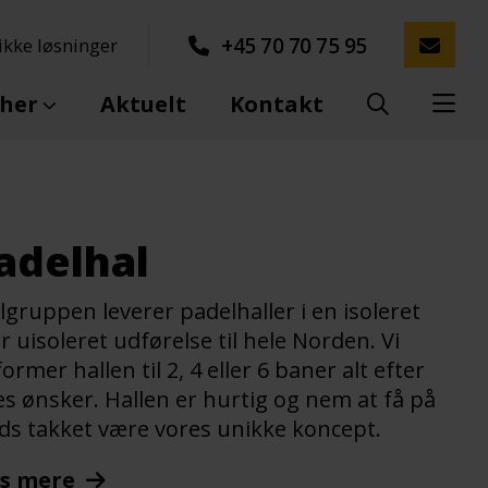
+45 70 70 75 95
kke løsninger
her
Aktuelt
Kontakt
adelhal
lgruppen leverer padelhaller i en isoleret
er uisoleret udførelse til hele Norden. Vi
ormer hallen til 2, 4 eller 6 baner alt efter
es ønsker. Hallen er hurtig og nem at få på
ds takket være vores unikke koncept.
s mere