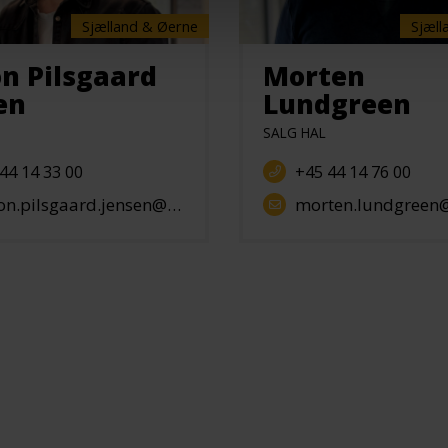
Sjælland & Øerne
Sjæll
n Pilsgaard
Morten
en
Lundgreen
SALG HAL
44 14 33 00
+45 44 14 76 00
pilsgaard.jensen@hallgruppen.dk
morten.lundgreen@hallgr