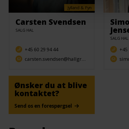
Jylland & Fyn
Carsten Svendsen
Simo
Jens
SALG HAL
SALG HAL
+45 60 29 94 44
+45 
carsten.svendsen@hallgruppen.dk
simon.
Ønsker du at blive
kontaktet?
Send os en forespørgsel