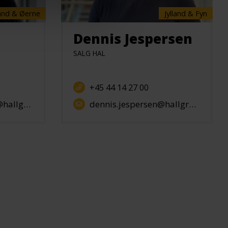
and & Øerne
Jylland & Fyn
Dennis Jespersen
SALG HAL
+45 44 14 27 00
uppen.dk
dennis.jespersen@hallgruppen.dk