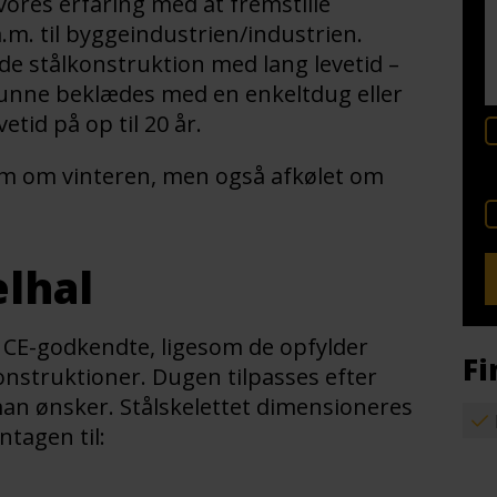
vores erfaring med at fremstille
m.m. til byggeindustrien/industrien.
nde stålkonstruktion med lang levetid –
at kunne beklædes med en enkeltdug eller
etid på op til 20 år.
arm om vinteren, men også afkølet om
elhal
 CE-godkendte, ligesom de opfylder
Fi
nstruktioner. Dugen tilpasses efter
man ønsker. Stålskelettet dimensioneres
tagen til: