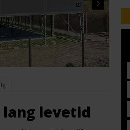
alg
lang levetid