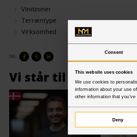
Vindzoner
Terræntype
Virksomhed
Consent
DEL
DEL
DEL
DEL:
PÅ
PÅ
PÅ
FACEBOOK
TWITTER
LINKEDIN
Vi står til din tjenes
This website uses cookies
We use cookies to personalis
information about your use of
other information that you’ve
Deny