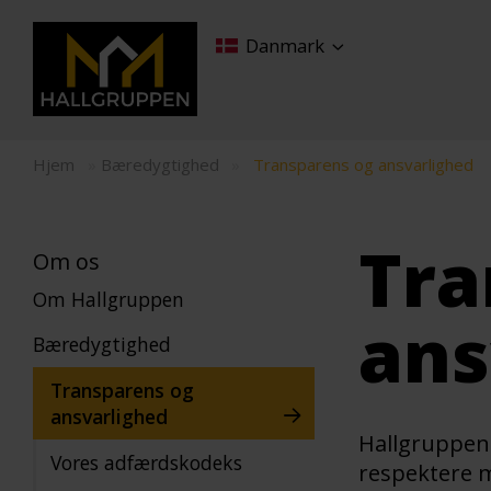
Danmark
Hjem
»
Bæredygtighed
»
Transparens og ansvarlighed
Tra
Om os
Om Hallgruppen
ans
Bæredygtighed
Transparens og
ansvarlighed
Hallgruppen 
Vores adfærdskodeks
respektere 