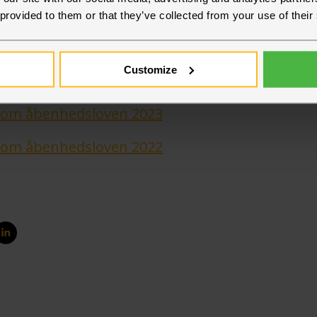
n om den norske åbenhedslov findes her (p
 provided to them or that they’ve collected from your use of their
 om åbenhedsloven 2025
Customize
 om åbenhedsloven 2024
 om åbenhedsloven 2023
 om åbenhedsloven 2022
L
DEL
PÅ
K
ITTER
LINKEDIN