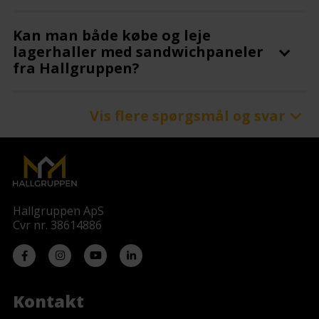
Kan man både købe og leje
lagerhaller med sandwichpaneler
fra Hallgruppen?
Vis flere spørgsmål og svar
Hvad er sandwichhaller særligt
velegnede til?
Findes der standardfarver til
sandwichpanelerne, og kan
Hallgruppen ApS
specialfarver bestilles?
Cvr nr. 38614886
Kontakt