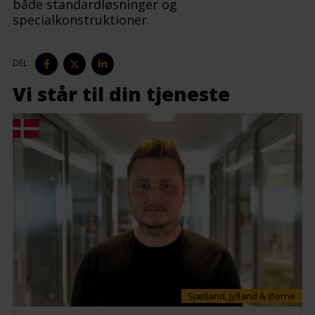
både standardløsninger og
specialkonstruktioner.
DEL
DEL
DEL
DEL:
PÅ
PÅ
PÅ
FACEBOOK
TWITTER
LINKEDIN
Vi står til din tjeneste
Sjælland, Jylland & Øerne