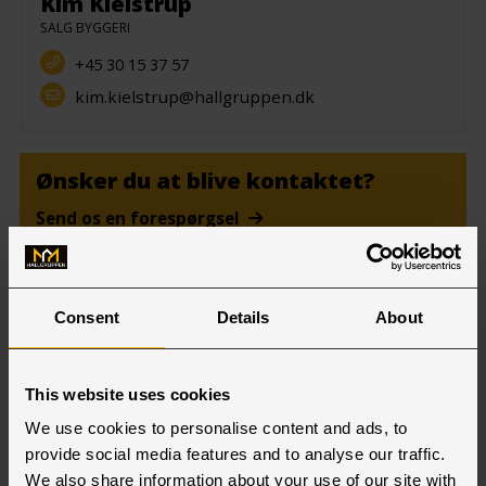
Kim Kielstrup
SALG BYGGERI
+45 30 15 37 57
kim.kielstrup@hallgruppen.dk
Ønsker du at blive kontaktet?
Send os en forespørgsel
Brancher
Consent
Details
About
This website uses cookies
We use cookies to personalise content and ads, to
provide social media features and to analyse our traffic.
We also share information about your use of our site with