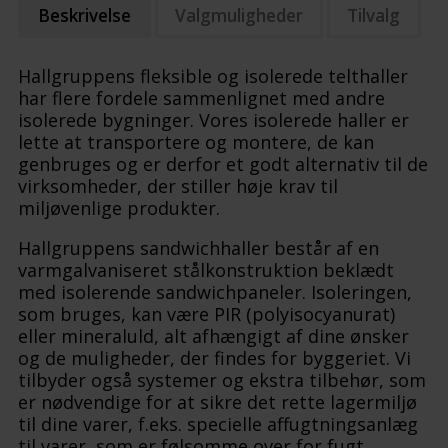
Beskrivelse
Valgmuligheder
Tilvalg
Hallgruppens fleksible og isolerede telthaller
har flere fordele sammenlignet med andre
isolerede bygninger. Vores isolerede haller er
lette at transportere og montere, de kan
genbruges og er derfor et godt alternativ til de
virksomheder, der stiller høje krav til
miljøvenlige produkter.
Hallgruppens sandwichhaller består af en
varmgalvaniseret stålkonstruktion beklædt
med isolerende sandwichpaneler. Isoleringen,
som bruges, kan være PIR (polyisocyanurat)
eller mineraluld, alt afhængigt af dine ønsker
og de muligheder, der findes for byggeriet. Vi
tilbyder også systemer og ekstra tilbehør, som
er nødvendige for at sikre det rette lagermiljø
til dine varer, f.eks. specielle affugtningsanlæg
til varer, som er følsomme over for fugt.