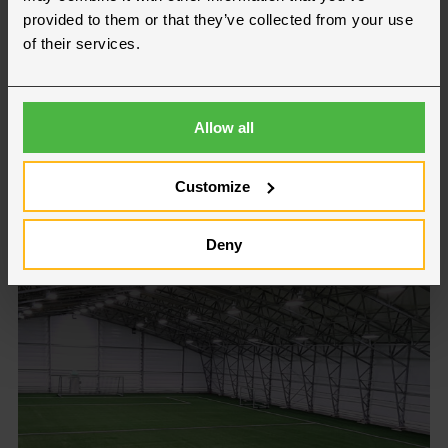
provided to them or that they’ve collected from your use
Idrætshal
of their services.
Læs mere
Allow all
Customize
Deny