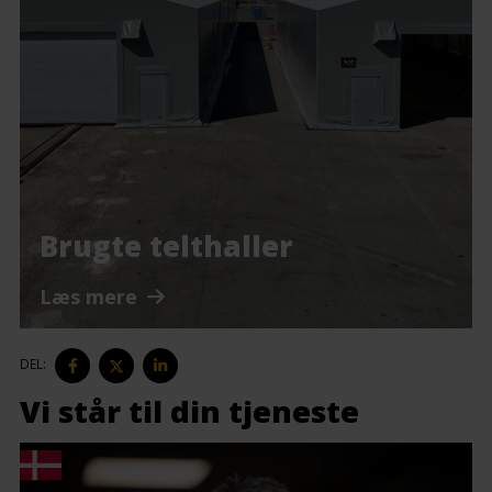
Brugte telthaller
Læs mere
DEL
DEL
DEL
DEL:
PÅ
PÅ
PÅ
FACEBOOK
TWITTER
LINKEDIN
Vi står til din tjeneste