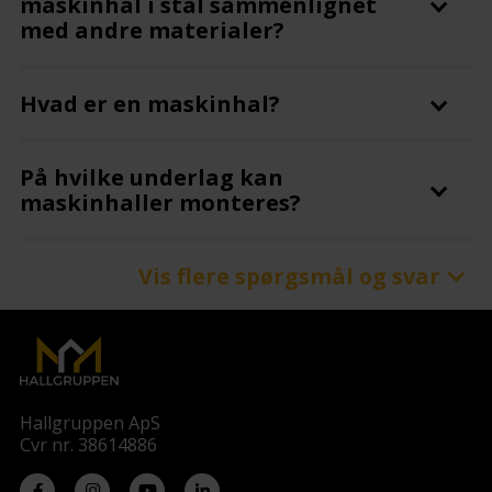
maskinhal i stål sammenlignet
med andre materialer?
Hvad er en maskinhal?
På hvilke underlag kan
maskinhaller monteres?
Vis flere spørgsmål og svar
Kan Hallgruppen skræddersy
størrelse, materiale og indretning
af en maskinhal?
Hvordan kan maskinhaller
Hallgruppen ApS
tilpasses til forskellige
Cvr nr. 38614886
virksomheders unikke behov?