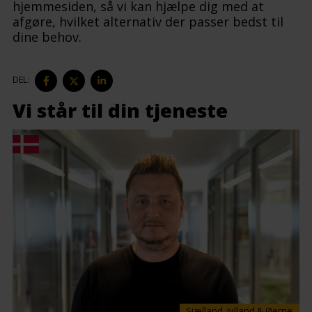
hjemmesiden, så vi kan hjælpe dig med at
afgøre, hvilket alternativ der passer bedst til
dine behov.
DEL
DEL
DEL
DEL:
PÅ
PÅ
PÅ
FACEBOOK
TWITTER
LINKEDIN
Vi står til din tjeneste
Sjælland, Jylland & Øerne