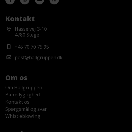
Hvordan tilbyder Hallgruppen
fleksible løsninger til
Kontakt
maskinhaller?
Hasselvej 3-10
4780 Stege
+45 70 70 75 95
post@hallgruppen.dk
Om os
Om Hallgruppen
Bæredygtighed
Kontakt os
Spørgsmål og svar
Whistleblowing