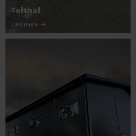
Telthal
Læs mere