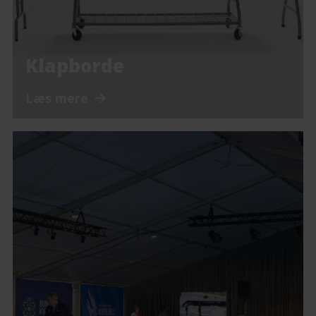
Klapborde
Læs mere