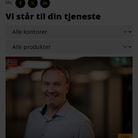
DEL
DEL
DEL
DEL:
PÅ
PÅ
PÅ
FACEBOOK
TWITTER
LINKEDIN
Vi står til din tjeneste
Oslo