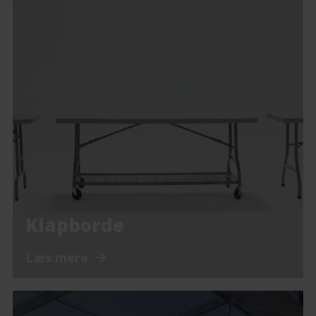
Klapborde
Læs mere