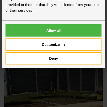
provided to them or that they’ve collected from your use
Brugte telthaller
of their services.
Læs mere
Allow all
Customize
Deny