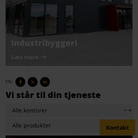
Industribyggeri
Læs mere
DEL
DEL
DEL
DEL:
PÅ
PÅ
PÅ
FACEBOOK
TWITTER
LINKEDIN
Vi står til din tjeneste
Kontakt