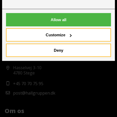
Allow all
Hallgruppen ApS
Cvr nr. 38614886
Customize
Deny
Kontakt
Hasselvej 3-10
4780 Stege
+45 70 70 75 95
post@hallgruppen.dk
Om os