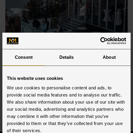
Spektakulært telt ved
Consent
Details
About
Russispranget
Hallgruppen byggede et spektakulært telt ved
Russispranget Hallgruppen byggede under
This website uses cookies
World Cup-løbene i Kvitfjell et spektakulært
We use cookies to personalise content and ads, to
publikumstelt på kanten af Russispranget.
provide social media features and to analyse our traffic.
Erfaringen fra blandt ...
We also share information about your use of our site with
Læs mere
our social media, advertising and analytics partners who
may combine it with other information that you’ve
provided to them or that they’ve collected from your use
of their services.