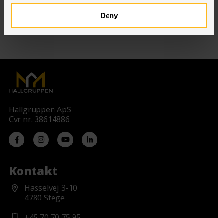
udstillet. Er du nysgerrig...
Læs mere
Deny
Hallgruppen ApS
Cvr nr. 38614886
Kontakt
Hasselvej 3-10
4780 Stege
+45 70 70 75 95