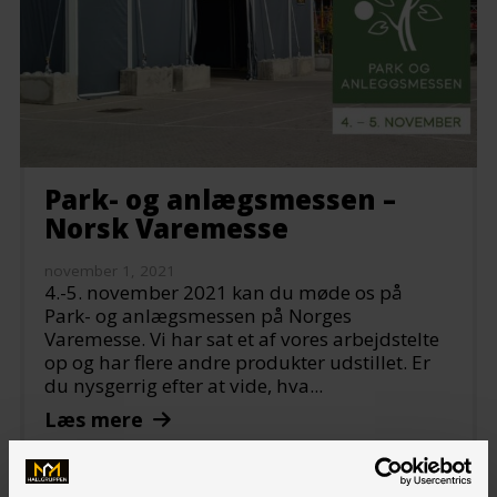
Park- og anlægsmessen –
Norsk Varemesse
november 1, 2021
4.-5. november 2021 kan du møde os på
Park- og anlægsmessen på Norges
Varemesse. Vi har sat et af vores arbejdstelte
op og har flere andre produkter udstillet. Er
du nysgerrig efter at vide, hva...
Læs mere