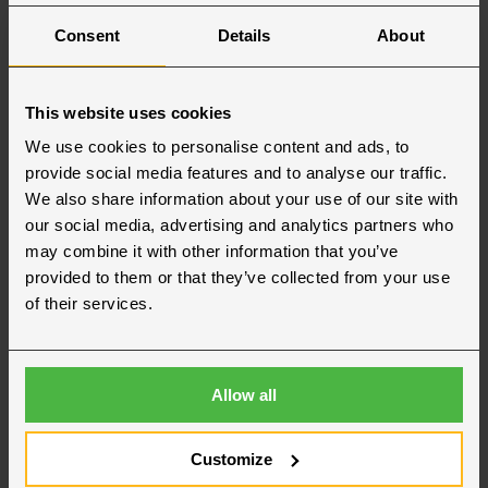
Nyheder
Consent
Details
About
This website uses cookies
We use cookies to personalise content and ads, to
provide social media features and to analyse our traffic.
We also share information about your use of our site with
our social media, advertising and analytics partners who
may combine it with other information that you’ve
provided to them or that they’ve collected from your use
Bygg Reis Deg – Norges
of their services.
Varemesse
oktober 15, 2021
Allow all
20.-21. oktober 2021 finder du os på Bygg
Reis Deg på Norges Varemesse. Vi har sat en
af ​vores haller op med forskellige
Customize
beklædninger, og vi har flere andre produkter